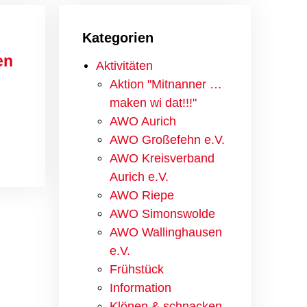
Kategorien
en
Aktivitäten
Aktion "Mitnanner …
maken wi dat!!!"
AWO Aurich
AWO Großefehn e.V.
AWO Kreisverband
Aurich e.V.
AWO Riepe
AWO Simonswolde
AWO Wallinghausen
e.V.
Frühstück
Information
Klönen & schnacken