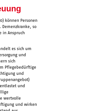
reuung
10) können Personen
B. Demenzkranke, so
e in Anspruch
ndelt es sich um
ersorgung und
ern sich
um Pflegebedürftige
chtigung und
Gruppenangebot)
 entlastet und
llige
e wertvolle
äftigung und wirken
ustand aus.