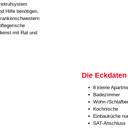
notrufsystem
nd Hilfe benötigen,
 Krankenschwestern
pflegerische
ienst mit Rat und
Die Eckdate
8 kleine Apartm
Badezimmer
Wohn-/Schlafbe
Kochnische
Einbauküche nu
SAT-Anschluss