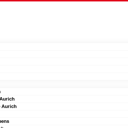
h
 Aurich
 Aurich
pens