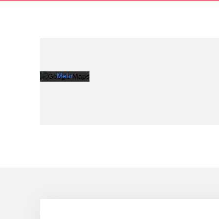
Laden der
Karte
akzeptieren
Sie die
Datenschutzerklärung
von
Google.
Mehr
erfahren
Karte
laden
Google
Maps immer
entsperren