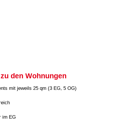
n zu den Wohnungen
ents mit jeweils 25 qm (3 EG, 5 OG)
reich
r im EG