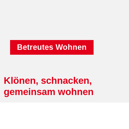
Betreutes Wohnen
Klönen, schnacken,
gemeinsam wohnen
So lange wie möglich in den eigenen vier Wänden zu
leben, das ist der Wunsch aller Menschen. Die vertraute
Wohnung und eine bekannte Umgebung sind ihre
wichtigsten Rückzugsorte. Leider aber können nicht alle